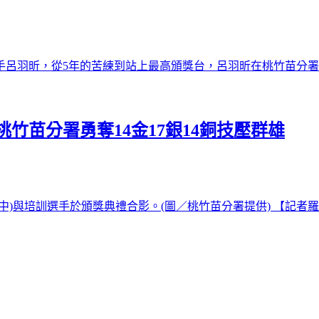
呂羽昕，從5年的苦練到站上最高頒獎台，呂羽昕在桃竹苗分署一
竹苗分署勇奪14金17銀14銅技壓群雄
)與培訓選手於頒獎典禮合影。(圖／桃竹苗分署提供) 【記者羅 