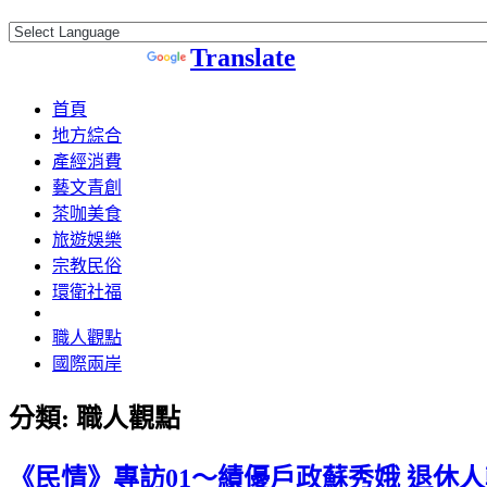
Powered by
Translate
首頁
地方綜合
產經消費
藝文青創
茶咖美食
旅遊娛樂
宗教民俗
環衛社福
職人觀點
國際兩岸
分類:
職人觀點
《民情》專訪01〜績優戶政蘇秀娥 退休