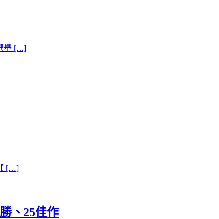
 […]
[…]
勝、25佳作