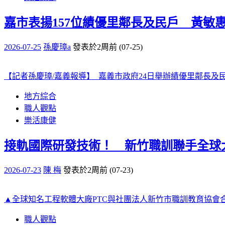
嘉市表揚157位績優里鄰長及民戶 黃敏
2026-07-25
孫慶璋a
發表於2周前 (07-25)
【記者孫慶璋/嘉義報導】 嘉義市政府24日舉辦績優里鄰長及民
地方綜合
職人觀點
樂活康健
接軌國際研發技術！ 新竹職訓聯手全球大廠P
2026-07-23
陳 梅
發表於2周前 (07-23)
▲全球知名工程軟體大廠PTC與社團法人新竹市職訓教育協會合作，
職人觀點