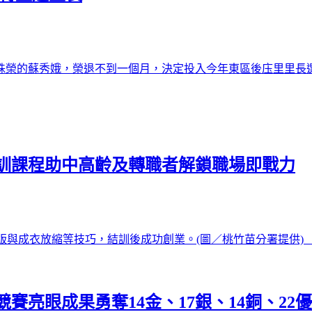
員殊榮的蘇秀娥，榮退不到一個月，決定投入今年東區後庒里里長選舉
訓課程助中高齡及轉職者解鎖職場即戰力
與成衣放縮等技巧，結訓後成功創業。(圖／桃竹苗分署提供) 【 
亮眼成果勇奪14金、17銀、14銅、22優