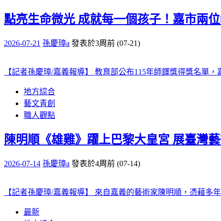
點亮生命微光 成就每一個孩子！嘉市兩
2026-07-21
孫慶璋a
發表於3周前 (07-21)
【記者孫慶璋/嘉義報導】 教育部公布115年師鐸獎得獎名單
地方綜合
藝文青創
職人觀點
陳明順《雄雞》躍上巴黎大皇宮 展臺灣藝
2026-07-14
孫慶璋a
發表於4周前 (07-14)
【記者孫慶璋/嘉義報導】 來自嘉義的藝術家陳明順，憑藉多年藝
最新