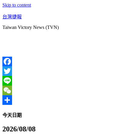
Skip to content
台灣捷報
Taiwan Victory News (TVN)
Facebook
Twitter
Line
WeChat
分
今天日期
享
2026/08/08