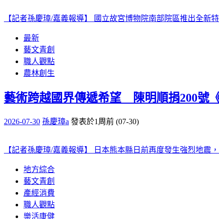
【記者孫慶璋/嘉義報導】 國立故宮博物院南部院區推出全新特展
最新
藝文青創
職人觀點
農林創生
藝術跨越國界傳遞希望 陳明順捐200號
2026-07-30
孫慶璋a
發表於1周前 (07-30)
【記者孫慶璋/嘉義報導】 日本熊本縣日前再度發生強烈地震，災
地方綜合
藝文青創
產經消費
職人觀點
樂活康健