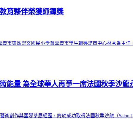
位教育夥伴榮獲師鐸獎
，嘉義市東區崇文國民小學兼嘉義市學生輔導諮商中心林秀香主任，以
術能量 為全球華人再爭一席法國秋季沙龍
術創作與國際參展經歷，終於成功取得法國秋季沙龍（Salon [