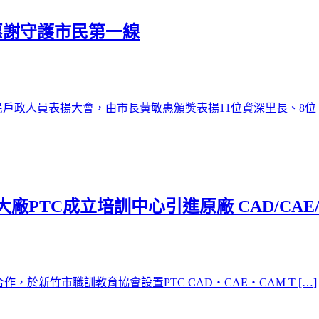
惠謝守護市民第一線
戶政人員表揚大會，由市長黃敏惠頒獎表揚11位資深里長、8位 [
TC成立培訓中心引進原廠 CAD/CAE/
於新竹市職訓教育協會設置PTC CAD・CAE・CAM T […]