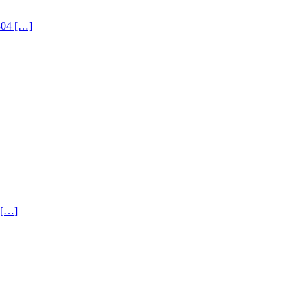
 […]
…]