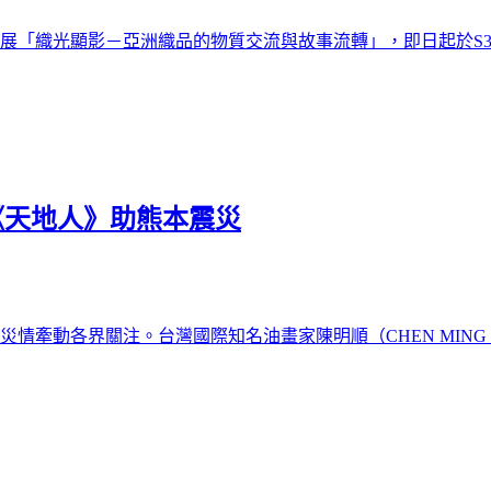
「織光顯影－亞洲織品的物質交流與故事流轉」，即日起於S304
《天地人》助熊本震災
情牽動各界關注。台灣國際知名油畫家陳明順（CHEN MING [