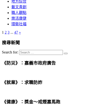
地方綜合
藝文青創
職人觀點
樂活康健
環衛社福
1
2
3
...
47
»
搜尋新聞
Search for:
《防災》：嘉義市政府廣告
《就業》：求職防詐
《健康》：獎金〜戒煙嘉馬跑