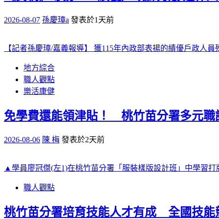
2026-08-07
孫慶璋a
發表於1天前
【記者孫慶璋/嘉義報導】 獲115年內政部表揚的績優戶政人
地方綜合
職人觀點
樂活康健
免學費還能領津貼！ 桃竹苗分署多元職
2026-08-06
陳 梅
發表於2天前
▲學員廖冠傑(左1)在桃竹苗分署「服裝樣版設計班」中學習打版
職人觀點
桃竹苗分署培育技能人才有成 全國技能競賽