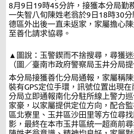
8月9日19時45分許，接獲本分局
一失智八旬陳姓老翁於9日18時30
德區外出後一直未返家，家屬擔心陳
至善化請求協尋。
▲圖說：玉警鍥而不捨搜尋，尋獲迷
（圖／臺南市政府警察局玉井分局提
本分局接獲善化分局通報，家屬稱陳
裝有GPS定位手環，訊號位置出現
分局立即通報南化分駐所線上警力巡
家豪，以家屬提供定位方向，配合監
區北寮里、玉井區沙田里等方位尋找
影，最終在本市玉井區統一超商前尋
陳姓老翁意識、精神均良好，家屬對