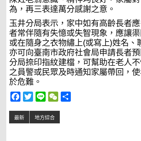
為，再三表達萬分感謝之意。
玉井分局表示，家中如有高齡長者應
者常伴隨有失憶或失智現象，應讓渠
或在隨身之衣物繡上(或寫上)姓名、
亦可向臺南市政府社會局申請長者預
分局捺印指紋建檔，可幫助在老人不
之員警或民眾及時通知家屬帶回，使
於危難。
Fa
T
Li
W
分
c
w
n
e
享
e
it
e
C
最新
地方綜合
b
te
h
o
r
at