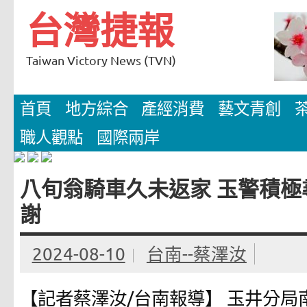
Skip
台灣捷報
to
content
Taiwan Victory News (TVN)
首頁
地方綜合
產經消費
藝文青創
職人觀點
國際兩岸
八旬翁騎車久未返家 玉警積極
謝
2024-08-10
台南--蔡澤汝
【記者蔡澤汝/台南報導】 玉井分局