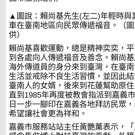
▲圖說：賴尚基先生(左二)年輕時與
車在臺南地區向民眾傳遞福音。（圖
供）
賴尚基喜歡運動，總是精神奕奕，平
到各處向人傳遞福音及善念。賴尚基於
海外傳道員的身分來到臺灣，在臺南
生活並戒除不良生活習慣，並因此結
臺南人的女婿，後來到花蓮幫助原住
直到1985年再度被教會指派到嘉義
日一步一腳印在嘉義各地拜訪民眾，
希望讓社會更為祥和。
嘉義市服務站站主任黃艷薰表示，「