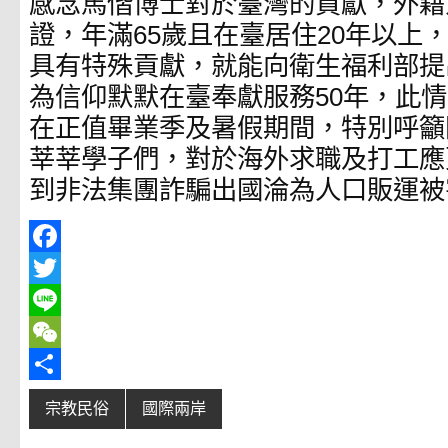
感念馬偕博士對於臺灣的貢獻，外籍
證，年滿65歲且在臺居住20年以上
具有特殊貢獻，就能向衛生福利部提
為信仰默默在臺奉獻服務50年，此
在正值畢業季及暑假期間，特別呼籲
莘莘學子們，對於海外求職及打工應
到非法集團詐騙出國淪為人口販運被
F
a
T
c
w
L
e
i
i
W
b
t
n
e
分
宗教民俗
國際兩岸
o
t
e
C
享