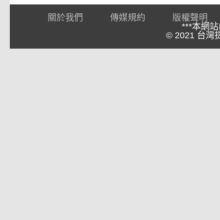
o
e
h
關於我們
傳媒規約
版權聲明
k
r
a
***本網
© 2021 台灣捷報
t