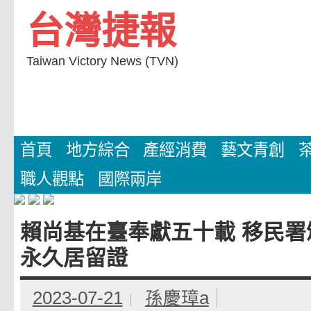
Skip
台灣捷報
to
content
Taiwan Victory News (TVN)
首頁
地方綜合
產經消費
藝文青創
職人觀點
國際兩岸
賴尚基在臺奉獻五十載 移民署
永久居留證
2023-07-21
孫慶璋a