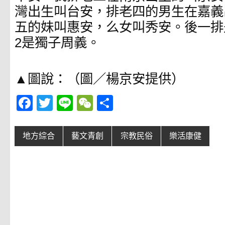
灣出生叫台安，排老四的男生在嘉義
五的妹叫惠安，么女叫秀安。後一排
2是獨子周義。
▲圖說：（圖／楊京安提供）
F
T
Li
W
分
a
wi
n
e
享
c
tt
e
C
地方綜合
藝文青創
宗教民俗
樂活康健
e
er
h
b
at
o
o
k