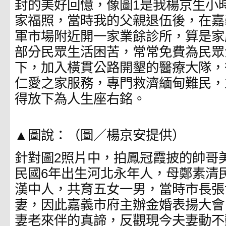
封的美好回憶，像圖1是我楊京生小
家福照，當時我的父親退伍後，在嘉
軍市場附近開一家業餘診所，算是家
部分民眾生活困苦，常常免費為民眾
下，加入橫貫公路開墾的醫療大隊，
仁愛之家服務，專門救濟緬甸難民，
得放下為人生座右銘。
▲圖說：（圖／楊京安提供）
針對圖2照片中，拍鳳冠霞披的帥哥
民國6年出生河北永年人，母鄭素清民
漢中人，共育五女一男，當時市長張
妻，因此嘉義市府主辦金婚表揚大會
妻老來伴的真諦，反觀現今夫妻動不